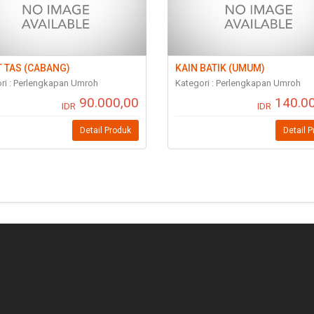
 TAS (CABANG)
KAIN BATIK (UMUM)
ri : Perlengkapan Umroh
Kategori : Perlengkapan Umroh
90.000,00
140.0
IDR
IDR
Detail Produk
Detail 