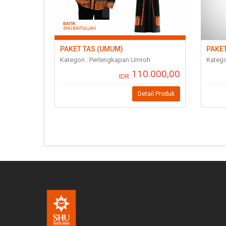
PAKET TAS (UMUM)
PAKET
Kategori : Perlengkapan Umroh
Katego
110.000,00
IDR
Detail Produk