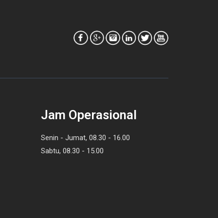
Jam Operasional
Senin - Jumat, 08.30 - 16.00
Sabtu, 08.30 - 15.00