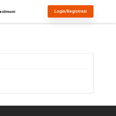
Login/Registrasi
estimoni